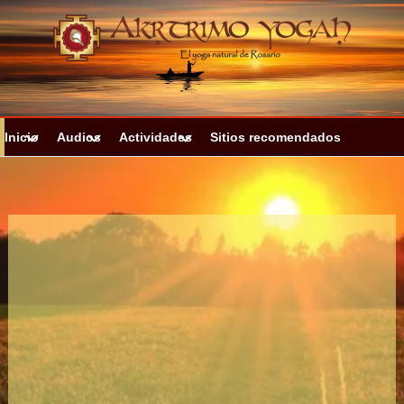
Ir
al
contenido
Inicio
Audios
Actividades
Sitios recomendados